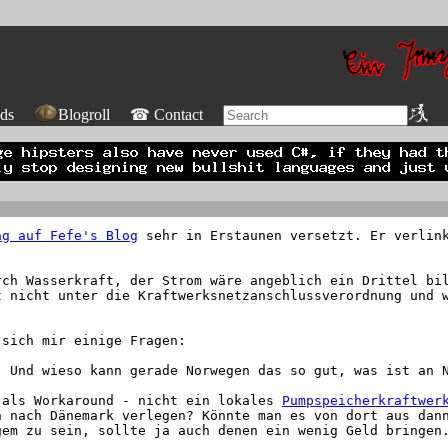
ds
Blogroll
☎ Contact
ag auf Fefe's Blog
sehr in Erstaunen versetzt. Er verlink
rch Wasserkraft, der Strom wäre angeblich ein Drittel bi
t nicht unter die Kraftwerksnetzanschlussverordnung und 
 sich mir einige Fragen:
. Und wieso kann gerade Norwegen das so gut, was ist an 
 als Workaround - nicht ein lokales
Pumpspeicherkraftwer
h nach Dänemark verlegen? Könnte man es von dort aus dan
gem zu sein, sollte ja auch denen ein wenig Geld bringen