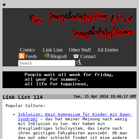
Comics
Link Lists
Other Stuff
All Entries
Feeds
Blogroll
☎ Contact
Link List 114
Tue, 15 Apr 2014 18:46:17 GMT
Popular Culture:
Inklusion: Kein Gymnasium für Kinder mit Down-
Syndrom?
~ das hat meiner Meinung nach wenig
mit Inklusion zu tun. Wir haben ein
dreigliedriges Schulsystem, das Leute nach
ihren geistigen Fähigkeiten aussiebt. Ob man
das gut oder schlecht findet ist eine andere