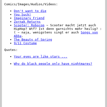
Comics/Images/Audios/Videos:
Don't want to die
You Suck!
Imaginary Friend
Zornak Returns
Scooter: Robocop
~ Scooter macht jetzt auch
HipHop? Wtf? Ist denn garnichts mehr heilig? :
( ~ naja, wenigstens singt er auch
Songs von
Abba
.
The Beauty of Spring
9/11 Costume
Quotes:
Your eyes are like stars ...
~ ... they come
out at night.
Why do black people only have nightmares?
~
Because the last one who had a dream got shot.