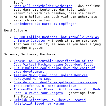
Sache.
Maas will Nacktbilder verbieten
~ das schlimme
ist, dass die Leute die das toll finden
vermutlich wirklich glauben, dass sie damit
Kindern helfen. Ist auch viel einfacher, als
wirklich was zu tun.
Behinderte als Hartz IV-Empfänger
Nerd Culture:
10,000 Falling Dominoes That Actually Work As
a Simple Computer
~ though it is no surprise
that you can do it, as soon as you have a
\neg
A\wedge B
gatter.
Science, Software, Hardware:
CoqJVM: An Executable Specification of the
Java Virtual Machine using Dependent Types
Gut simulator could bring down the costs of
drug development
Amazing New Spinal Cord Implant Revives
Paralyzed Man's Legs
Some do’s and dont’s we gathered from making
the Firefox OS UI more accessible
Thermo-Electric Element Will Harness Your Body
Heat To Power Your Gadgets
~ greetings from
the Matrix.
British Scientists Say They've Created
Artificial Blood for Humans