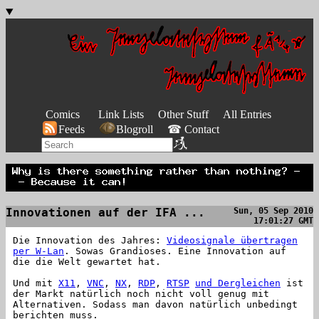
Comics
Link Lists
Other Stuff
All Entries
Feeds
Blogroll
☎ Contact
Innovationen auf der IFA ...
Sun, 05 Sep 2010
17:01:27 GMT
Die Innovation des Jahres:
Videosignale übertragen
per W-Lan
. Sowas Grandioses. Eine Innovation auf
die die Welt gewartet hat.
Und mit
X11
,
VNC
,
NX
,
RDP
,
RTSP
und Dergleichen
ist
der Markt natürlich noch nicht voll genug mit
Alternativen. Sodass man davon natürlich unbedingt
berichten muss.