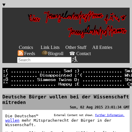
Comics
Link Lists
Other Stuff
All Entries
Feeds
Blogroll
☎ Contact
Deutsche Bürger wollen bei der Wissenschaft
mitreden
Sun, 02 Aug 2015 23:01:34 GMT
Die Deutschen™
External Content not shown.
Further Information.
wollen
mehr Mitspracherecht der Bürger in der
Wissenschaft.