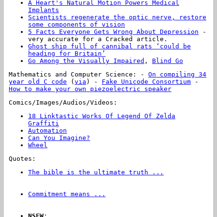
A Heart's Natural Motion Powers Medical
Implants
Scientists regenerate the optic nerve, restore
some components of vision
5 Facts Everyone Gets Wrong About Depression
-
very accurate for a Cracked article.
Ghost ship full of cannibal rats ‘could be
heading for Britain’
Go Among the Visually Impaired
,
Blind Go
Mathematics and Computer Science: -
On compiling 34
year old C code
(
via
) -
Fake Unicode Consortium
-
How to make your own piezoelectric speaker
Comics/Images/Audios/Videos:
18 Linktastic Works Of Legend Of Zelda
Graffiti
Automation
Can You Imagine?
Wheel
Quotes:
The bible is the ultimate truth ...
... except
the parts I don't like, those are just
metaphors.
Commitment means ...
...
staying loyal
to what
you said you were going to do long
after
the
mood
you said it in has
left
you.
NSFW
:
...
A:Males ejaculate at about 27 miles