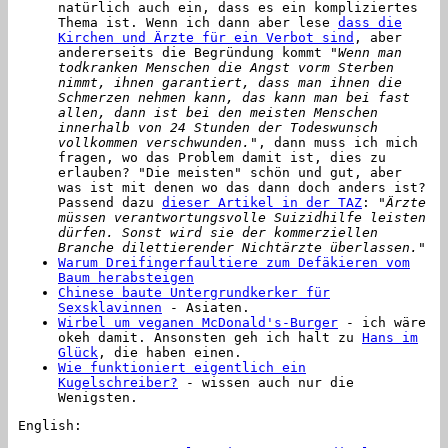
natürlich auch ein, dass es ein kompliziertes
Thema ist. Wenn ich dann aber lese
dass die
Kirchen und Ärzte für ein Verbot sind
, aber
andererseits die Begründung kommt
"Wenn man
todkranken Menschen die Angst vorm Sterben
nimmt, ihnen garantiert, dass man ihnen die
Schmerzen nehmen kann, das kann man bei fast
allen, dann ist bei den meisten Menschen
innerhalb von 24 Stunden der Todeswunsch
vollkommen verschwunden."
, dann muss ich mich
fragen, wo das Problem damit ist, dies zu
erlauben? "Die meisten" schön und gut, aber
was ist mit denen wo das dann doch anders ist?
Passend dazu
dieser Artikel in der TAZ
:
"Ärzte
müssen verantwortungsvolle Suizidhilfe leisten
dürfen. Sonst wird sie der kommerziellen
Branche dilettierender Nichtärzte überlassen."
Warum Dreifingerfaultiere zum Defäkieren vom
Baum herabsteigen
Chinese baute Untergrundkerker für
Sexsklavinnen
- Asiaten.
Wirbel um veganen McDonald's-Burger
- ich wäre
okeh damit. Ansonsten geh ich halt zu
Hans im
Glück
, die haben einen.
Wie funktioniert eigentlich ein
Kugelschreiber?
- wissen auch nur die
Wenigsten.
English: