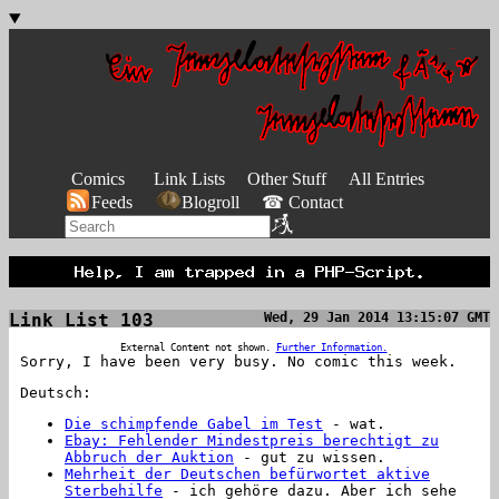
Comics
Link Lists
Other Stuff
All Entries
Feeds
Blogroll
☎ Contact
Link List 103
Wed, 29 Jan 2014 13:15:07 GMT
External Content not shown.
Further Information.
Sorry, I have been very busy. No comic this week.
Deutsch:
Die schimpfende Gabel im Test
- wat.
Ebay: Fehlender Mindest­preis berechtigt zu
Abbruch der Auktion
- gut zu wissen.
Mehrheit der Deutschen befürwortet aktive
Sterbehilfe
- ich gehöre dazu. Aber ich sehe