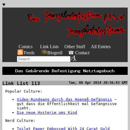
Comics
Link Lists
Other Stuff
All Entries
Feeds
Blogroll
☎ Contact
Link List 113
Tue, 08 Apr 2014 20:56:43 GMT
Popular Culture:
Video-Rundgang durch das Hoeneß-Gefängnis
~
gut dass die Öffentlichkeit mal Gefängnisse
sieht.
Die neue Hysterie ums Kind
Nerd Culture:
Toilet Paper Embossed With 24 Carat Gold