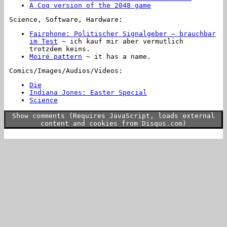
A Coq version of the 2048 game
Science, Software, Hardware:
Fairphone: Politischer Signalgeber – brauch­bar
im Test
~ ich kauf mir aber vermutlich
trotzdem keins.
Moiré pattern
~ it has a name.
Comics/Images/Audios/Videos:
Die
Indiana Jones: Easter Special
Science
Show comments (Requires JavaScript, loads external
content and cookies from Disqus.com)