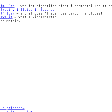
 im Büro
~ was ist eigentlich nicht fundamental kaputt an
 Breath, Inflates In Seconds
al” Ever
~ and it doesn't even use carbon nanotubes!
Lawsuit
~ what a kindergarten.
he Metal™.
han 4GB
e a princess…
…So I forced her on a marriage with an unk
 operating systems…
…is like saying anal sex is good bec