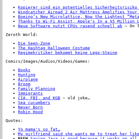
Kopierer sind ein potentielles Sicherheitsrisiko
Windcatcher Airpad 2 Air Mattress Amplifies Your
Boeing’s New Microlattice, Now the Lightest “Met
Thanks to Wi-Fi Assist, Apple's In a $5 Million 
Neue Software nutzt CPUs rasend schnell ab
~ On T
Zeroth World:
Die Seen-Zone
The Hashtag Halloween Costume
Regimekritiker bekommt keine Lego-Steine
Comics/Images/Audios/Videos/Games:
Books
Hunting
Airplane
Broom
Family Planning
Immigrants
CIA, FBI, and KGB
~ old joke…
Sea cucumbers
Never Born
Robin Hood
Quotes:
Yo mama's so fat…
…she can't save files bigger t
My girlfriend said she wants me to treat her lik
NSFW
Saying Java is good because it works on all