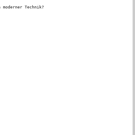
 moderner Technik?
nown guy just to make alliance with Poland.
ause it works on all genders.