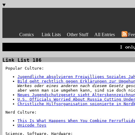
Comics
Link Lists
Other Stuff
All Entries
Fee
Link List 186
Popular Culture:
Jugendliche absolvieren Freiwilliges Soziales Ja
Bild geht rechtlich gegen Erklärungen zur Umgehu
Werkes oder eines anderen nach diesem Gesetz ges
aber wenn man sie umgehen kann, sind sie doch ni
Neues Jugendschutzgesetz sieht Alterskennzeichnu
U.S. Officials Worried About Russia Cutting Unde
Christliche Hilfsorganisation spionierte in Nord
Nerd Culture:
This Is What Happens When You Combine Ferrofluid
Unicode Toys
Science, Software, Hardware: