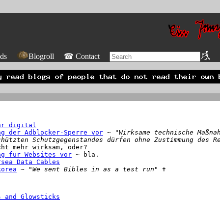
ds
Blogroll
☎ Contact
hr digital
ng der Adblocker-Sperre vor
~
"Wirksame technische Maßna
chützten Schutzgegenstandes dürfen ohne Zustimmung des R
cht mehr wirksam, oder?
ng für Websites vor
~ bla.
rsea Data Cables
korea
~
"We sent Bibles in as a test run"
✝
s and Glowsticks