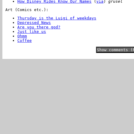
How Disney Rides Know Our Names
(
via
)
grusel
Art (Comics etc.):
Thursday is the Luigi of weekdays
Depressed News
Are you there god?
Just like us
Ohmm
Coffee
Show comments (