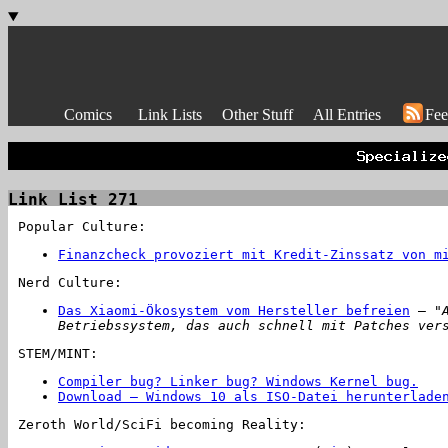
Comics
Link Lists
Other Stuff
All Entries
Fee
Link List 271
Popular Culture:
Finanzcheck provoziert mit Kredit-Zinssatz von m
Nerd Culture:
Das Xiaomi-Ökosystem vom Hersteller befreien
–
"
Betriebssystem, das auch schnell mit Patches ver
STEM/MINT:
Compiler bug? Linker bug? Windows Kernel bug.
Download – Windows 10 als ISO-Datei herunterlade
Zeroth World/SciFi becoming Reality: