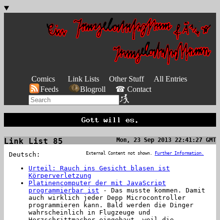
Comics
Link Lists
Other Stuff
All Entries
Feeds
Blogroll
☎ Contact
Link List 85
Mon, 23 Sep 2013 22:41:27 GMT
Deutsch:
External Content not shown.
Further Information.
Urteil: Rauch ins Gesicht blasen ist
Körperverletzung
Platinencomputer der mit JavaScript
programmierbar ist
- Das musste kommen. Damit
auch wirklich jeder Depp Microcontroller
programmieren kann. Bald werden die Dinger
wahrscheinlich in Flugzeuge und
Herzschrittmacher eingebaut, weil die