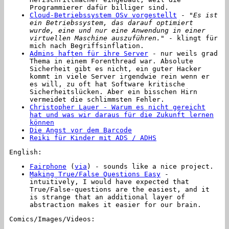
Programmierer dafür billiger sind.
Cloud-Betriebssystem OSv vorgestellt
- "
Es ist
ein Betriebssystem, das darauf optimiert
wurde, eine und nur eine Anwendung in einer
virtuellen Maschine auszuführen.
" - klingt für
mich nach Begriffsinflation.
Admins haften für ihre Server
- nur weils grad
Thema in einem Forenthread war. Absolute
Sicherheit gibt es nicht, ein guter Hacker
kommt in viele Server irgendwie rein wenn er
es will, zu oft hat Software kritische
Sicherheitslücken. Aber ein bisschen Hirn
vermeidet die schlimmsten Fehler.
Christopher Lauer - Warum es nicht gereicht
hat und was wir daraus für die Zukunft lernen
können
Die Angst vor dem Barcode
Reiki für Kinder mit ADS / ADHS
English:
Fairphone
(
via
) - sounds like a nice project.
Making True/False Questions Easy
-
intuitively, I would have expected that
True/False-questions are the easiest, and it
is strange that an additional layer of
abstraction makes it easier for our brain.
Comics/Images/Videos: