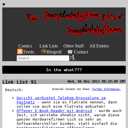
Comics
Link Lists
Other Stuff
All Entries
Feeds
Blogroll
☎ Contact
Link List 91
Wed, 06 Nov 2013 00:29:40 GMT
Deutsch:
External Content not shown.
Further Information.
Gericht verbietet Telekom-Drosselung im
Festnetz
- wenn sie es Flatrate nennen, dann
sollen sie auch eine Flatrate anbieten!
Offener E-Book-Reader mit Android
- wurde auch
Zeit, ich verstehe ohnehin nicht, warum diese
ganzen Hardwarefirmen sich so sehr an
Softwarehersteller binden, statt einfach die
Gerätespezifikationen offenzulegen.