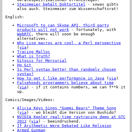
Steinmeier behält Doktortitel
- sowas gibts
also auch. Steinmeier zum Wissenschaftsrat!
English:
Microsoft to can Skype API, third party
products will not work
- fortunately, with
WebRTC
, there will soon be enough
alternatives.
Why Lisp macros are cool, a Perl perspective
(
via
)
Tracing Malloc
What is Truth?
Gitosis for Mercurial
Hg Git
Is Perl syntax better than randomly chosen
syntax?
How to get C like performance in Java
(
via
)
Falsehoods programmers believe about time
(
via
) - if it contains numbers, we can f**k it
up.
Comics/Images/Videos:
Alicia Keys Sings "Gummi Bears" Theme Song
(
via
) - wo bleibt die Version von Bushido?
NVIDIA Kepler real-time raytracing demo at GTC
2012
(
via
) - beeindruckend.
If Arithmetic Were Debated Like Religion
Armed Gunman