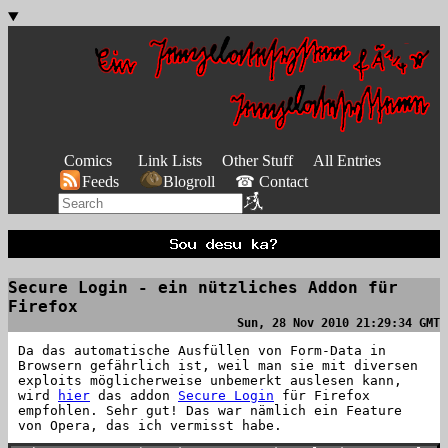
Comics
Link Lists
Other Stuff
All Entries
Feeds
Blogroll
☎ Contact
Secure Login - ein nützliches Addon für
Firefox
Sun, 28 Nov 2010 21:29:34 GMT
Da das automatische Ausfüllen von Form-Data in
Browsern gefährlich ist, weil man sie mit diversen
exploits möglicherweise unbemerkt auslesen kann,
wird
hier
das addon
Secure Login
für Firefox
empfohlen. Sehr gut! Das war nämlich ein Feature
von Opera, das ich vermisst habe.