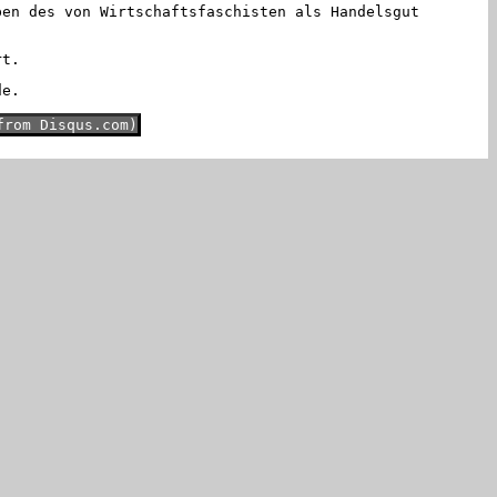
ben des von Wirtschaftsfaschisten als Handelsgut
rt.
de.
from Disqus.com)