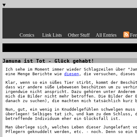
Comics
Link Lists
Other Stuff
All Entries
Fee
Jamuna ist Tot - Glück gehabt!
Ich sehe im Moment immer wieder Schlagzeilen über "Ja
eine Menge Berichte wie
diesen
, die versuchen, dieses
Klar, wenn so ein süßes Tier stirbt, kommt der Beschü
dass wir andere süße Lebewesen beschützen um zu verhi
irgendwie nicht anspricht. Dazu gehören unter Anderem
mich die Bilder nicht mehr betroffen. Die Bilder der 
danach zu suchen), die machten mich tatsächlich kurz 
Nun, gut, ein wenig in Knuddelgefühlen schwelgen muss
überlegen! Selbiges tat ich, und kam zu dem Schluss, 
betreffende Individuum eher ein Glücksfall ist.
Man überlege sich, welches Leben dieser Jungelefant v
Pflegern geknuddelt werden, etc. - noch. Denn so ein 