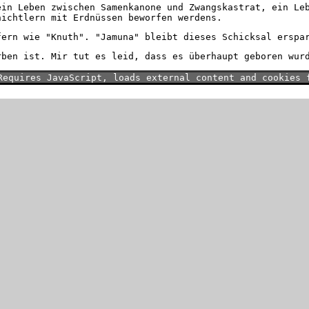
ein Leben zwischen Samenkanone und Zwangskastrat, ein Le
hichtlern mit Erdnüssen beworfen werdens.
fern wie "Knuth". "Jamuna" bleibt dieses Schicksal erspa
rben ist. Mir tut es leid, dass es überhaupt geboren wur
Requires JavaScript, loads external content and cookies 