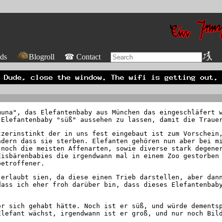
ds
Blogroll
☎ Contact
muna", das Elefantenbaby aus München das eingeschläfert 
 Elefantenbaby "süß" aussehen zu lassen, damit die Traue
tzerinstinkt der in uns fest eingebaut ist zum Vorschein
ndern dass sie sterben. Elefanten gehören nun aber bei m
 noch die meisten Affenarten, sowie diverse stark degene
Eisbärenbabies die irgendwann mal in einem Zoo gestorben
betroffener.
 erlaubt sien, da diese einen Trieb darstellen, aber dan
dass ich eher froh darüber bin, dass dieses Elefantenbab
or sich gehabt hätte. Noch ist er süß, und würde dements
Elefant wächst, irgendwann ist er groß, und nur noch Bil