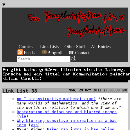
Comics
Link Lists
Other Stuff
All Entries
Feeds
Blogroll
☎ Contact
Link List 38
Mon, 29 Oct 2012 23:00:00 GMT
Am I a constructive mathematician?
"there are
many worlds of mathematics, and the view of
the worlds is relative to which one I am in."
Restoration of defocused and blurred images
(
via
)
Why blurring sensitive information is a bad
idea
(
via
)
NSFW:
Video:
Naked man jumps in hay baling