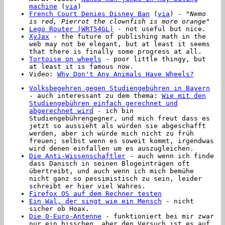
machine
(
via
)
French Court Denies Disney Ban
(
via
) -
"
Nemo
is red, Pierrot the clownfish is more orange
"
Lego Router (WRT54GL)
- not useful but nice
.
XyJax
- the future of publishing math in the
web may not be elegant, but at least it seems
that there is finally some progress at all.
Tortoise on wheels
- poor little thingy, but
at least it is famous now.
Video:
Why Don't Any Animals Have Wheels?
Volksbegehren gegen Studiengebühren in Bayern
- auch interessant zu dem thema:
Wie mit den
Studiengebühren einfach gerechnet und
abgerechnet wird
- ich bin
Studiengebührengegner, und mich freut dass es
jetzt so aussieht als würden sie abgeschafft
werden, aber ich würde mich nicht zu früh
freuen; selbst wenn es soweit kommt, irgendwas
wird denen einfallen um es auszugleichen.
Die Anti-Wissenschaftler
- auch wenn ich finde
dass Danisch in seinen Blogeinträgen oft
übertreibt, und auch wenn ich mich bemühe
nicht ganz so pessimistisch zu sein, leider
schreibt er hier viel Wahres.
Firefox OS auf dem Rechner testen
Ein Wal, der singt wie ein Mensch
- nicht
sicher ob Hoax.
Die 0-Euro-Antenne
- funktioniert bei mir zwar
nur ein bisschen, aber den Versuch ist es auf