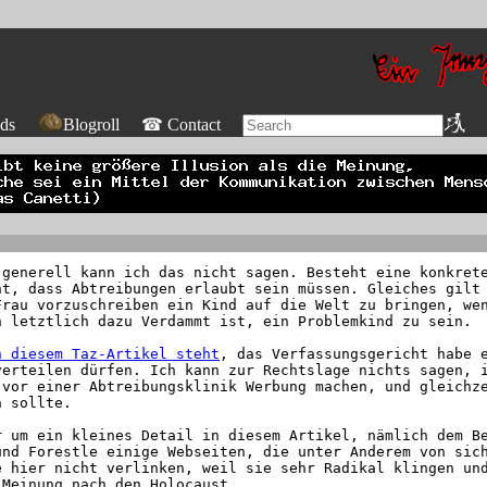
ds
Blogroll
☎ Contact
 generell kann ich das nicht sagen. Besteht eine konkret
ht, dass Abtreibungen erlaubt sein müssen. Gleiches gilt
Frau vorzuschreiben ein Kind auf die Welt zu bringen, we
n letztlich dazu Verdammt ist, ein Problemkind zu sein.
n diesem Taz-Artikel steht
, das Verfassungsgericht habe 
verteilen dürfen. Ich kann zur Rechtslage nichts sagen, 
 vor einer Abtreibungsklinik Werbung machen, und gleichz
n sollte.
r um ein kleines Detail in diesem Artikel, nämlich dem B
und Forestle einige Webseiten, die unter Anderem von sic
e hier nicht verlinken, weil sie sehr Radikal klingen un
 Meinung nach den Holocaust.