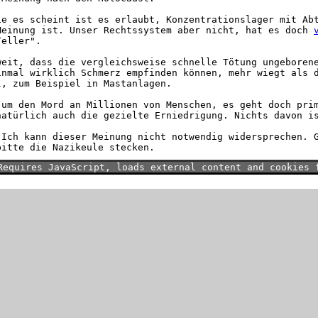
ie es scheint ist es erlaubt, Konzentrationslager mit Ab
Meinung ist. Unser Rechtssystem aber nicht, hat es doch
Teller".
weit, dass die vergleichsweise schnelle Tötung ungeboren
inmal wirklich Schmerz empfinden können, mehr wiegt als 
l, zum Beispiel in Mastanlagen.
 um den Mord an Millionen von Menschen, es geht doch pri
natürlich auch die gezielte Erniedrigung. Nichts davon i
 Ich kann dieser Meinung nicht notwendig widersprechen. 
bitte die Nazikeule stecken.
Requires JavaScript, loads external content and cookies 