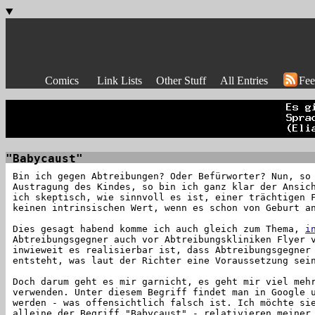
Comics
Link Lists
Other Stuff
All Entries
Fee
"Babycaust"
Bin ich gegen Abtreibungen? Oder Befürworter? Nun, so
Austragung des Kindes, so bin ich ganz klar der Ansic
ich skeptisch, wie sinnvoll es ist, einer trächtigen 
keinen intrinsischen Wert, wenn es schon von Geburt a
Dies gesagt habend komme ich auch gleich zum Thema,
i
Abtreibungsgegner auch vor Abtreibungskliniken Flyer 
inwieweit es realisierbar ist, dass Abtreibungsgegner
entsteht, was laut der Richter eine Voraussetzung sei
Doch darum geht es mir garnicht, es geht mir viel meh
verwenden. Unter diesem Begriff findet man in Google 
werden - was offensichtlich falsch ist. Ich möchte si
alleine der Begriff "Babycaust" - relativieren meiner