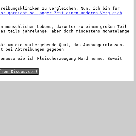
treibungskliniken zu vergleichen. Nun, ich bin für
vor garnicht so langer Zeit einen anderen Vergleich
en menschlichen Lebens, darunter zu einem großen Teil
das teils jahrelange, aber doch mindestens monatelange
mär um die vorhergehende Qual, das Aushungernlassen,
st bei Abtreibungen gegeben.
Genauso wie ich Fleischerzeugung Mord nenne. Soweit
from Disqus.com)