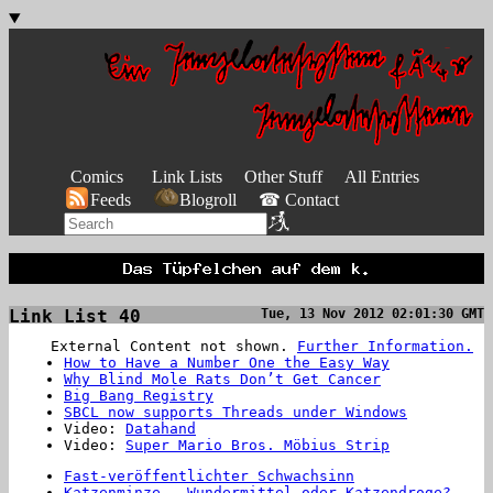
Comics
Link Lists
Other Stuff
All Entries
Feeds
Blogroll
☎ Contact
Link List 40
Tue, 13 Nov 2012 02:01:30 GMT
External Content not shown.
Further Information.
How to Have a Number One the Easy Way
Why Blind Mole Rats Don’t Get Cancer
Big Bang Registry
SBCL now supports Threads under Windows
Video:
Datahand
Video:
Super Mario Bros. Möbius Strip
Fast-veröffentlichter Schwachsinn
Katzenminze – Wundermittel oder Katzendroge?