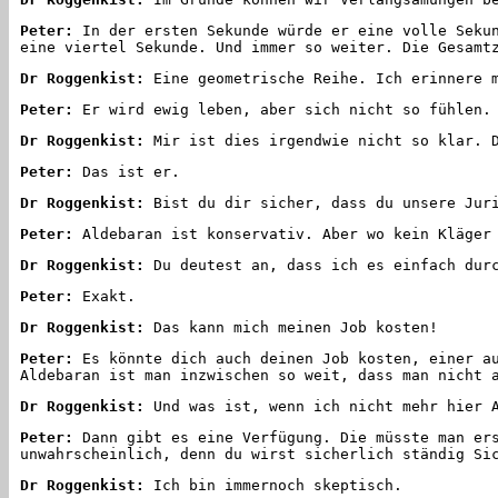
Peter:
In der ersten Sekunde würde er eine volle Sekun
eine viertel Sekunde. Und immer so weiter. Die Gesamt
Dr Roggenkist:
Eine geometrische Reihe. Ich erinnere m
Peter:
Er wird ewig leben, aber sich nicht so fühlen.
Dr Roggenkist:
Mir ist dies irgendwie nicht so klar. D
Peter:
Das ist er.
Dr Roggenkist:
Bist du dir sicher, dass du unsere Juri
Peter:
Aldebaran ist konservativ. Aber wo kein Kläger 
Dr Roggenkist:
Du deutest an, dass ich es einfach durc
Peter:
Exakt.
Dr Roggenkist:
Das kann mich meinen Job kosten!
Peter:
Es könnte dich auch deinen Job kosten, einer au
Aldebaran ist man inzwischen so weit, dass man nicht 
Dr Roggenkist:
Und was ist, wenn ich nicht mehr hier A
Peter:
Dann gibt es eine Verfügung. Die müsste man ers
unwahrscheinlich, denn du wirst sicherlich ständig Si
Dr Roggenkist:
Ich bin immernoch skeptisch.