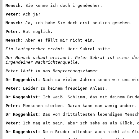
Mensch:
Sie kenne ich doch irgendwoher.
Peter:
Ach ja?
Mensch:
Ja, ich habe Sie doch erst neulich gesehen.
Peter:
Gut möglich.
Mensch:
Aber es fällt mir nicht ein.
Ein Lautsprecher ertönt:
Herr Sukral bitte.
Der Mensch schaut erstaunt. Peter Sukral ist einer de
irgendeiner Nachrichtenquelle.
Peter läuft in das Besprechungszimmer.
Dr Roggenkist:
Nach so vielen Jahren sehen wir uns wi
Peter:
Leider zu keinem freudigen Anlass.
Dr Roggenkist:
Ich weiß. Schlimm, das mit deinem Brud
Peter:
Menschen sterben. Daran kann man wenig ändern.
Dr Roggenkist:
Das vom drittältesten lebendigen Mensch
Peter:
Ich mag alt sein, aber ich sehe es als Glück, d
Dr Roggenkist:
Dein Bruder offenbar auch nicht als Glü