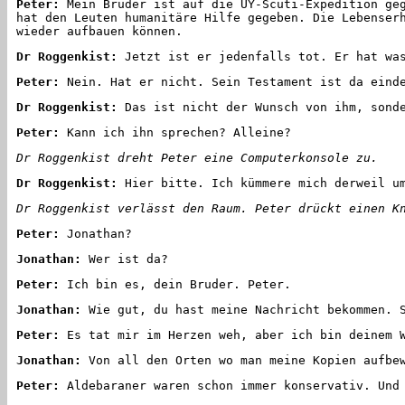
Peter:
Mein Bruder ist auf die UY-Scuti-Expedition geg
hat den Leuten humanitäre Hilfe gegeben. Die Lebenser
wieder aufbauen können.
Dr Roggenkist:
Jetzt ist er jedenfalls tot. Er hat wa
Peter:
Nein. Hat er nicht. Sein Testament ist da einde
Dr Roggenkist:
Das ist nicht der Wunsch von ihm, sonde
Peter:
Kann ich ihn sprechen? Alleine?
Dr Roggenkist dreht Peter eine Computerkonsole zu.
Dr Roggenkist:
Hier bitte. Ich kümmere mich derweil um
Dr Roggenkist verlässt den Raum. Peter drückt einen K
Peter:
Jonathan?
Jonathan:
Wer ist da?
Peter:
Ich bin es, dein Bruder. Peter.
Jonathan:
Wie gut, du hast meine Nachricht bekommen. S
Peter:
Es tat mir im Herzen weh, aber ich bin deinem W
Jonathan:
Von all den Orten wo man meine Kopien aufbew
Peter:
Aldebaraner waren schon immer konservativ. Und 