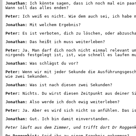
Jonathan:
Ich könnte sagen, dass ich noch mal ein paar
Wann soll das alles enden?
Peter:
Ich weiß es nicht. Wie dem auch sei, ich habe m
Jonathan:
Mit welchem Ergebnis?
Peter:
Es ist verboten, dich zu löschen, oder abzuscha
Jonathan:
Das heißt ich muss weiterleben?
Peter:
Ja. Man darf dich noch nicht einmal relevant um
nirgends festgelegt ist, ist, wie schnell es laufen m
Jonathan:
Was schlägst du vor?
Peter:
Wenn wir mit jeder Sekunde die Ausführungsgesch
wie zwei Sekunden.
Jonathan:
Was ist nach diesen zwei Sekunden?
Peter:
Nichts. Du wirst diesen Zeitpunkt aus deiner Si
Jonathan:
Also werde ich doch ewig weiterleben?
Peter:
Ja. Aber es wird sich nicht so anfühlen. Das is
Jonathan:
Gut. Ich bin damit einverstanden.
Peter läuft aus dem Zimmer, und trifft dort Dr Roggen
Dr Roggenkist:
Seid ihr zu einem Ergebnis gekommen?