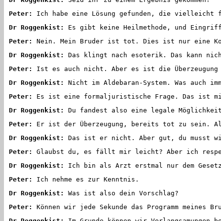
Peter:
Ich habe eine Lösung gefunden, die vielleicht 
Dr Roggenkist:
Es gibt keine Heilmethode, und Eingriff
Peter:
Nein. Mein Bruder ist tot. Dies ist nur eine Ko
Dr Roggenkist:
Das klingt nach esoterik. Das kann nich
Peter:
Ist es auch nicht. Aber es ist die Überzeugung 
Dr Roggenkist:
Nicht im Aldebaran-System. Was auch imm
Peter:
Es ist eine formaljuristische Frage. Das ist mi
Dr Roggenkist:
Du fandest also eine legale Möglichkeit
Peter:
Er ist der Überzeugung, bereits tot zu sein. Al
Dr Roggenkist:
Das ist er nicht. Aber gut, du musst wi
Peter:
Glaubst du, es fällt mir leicht? Aber ich respe
Dr Roggenkist:
Ich bin als Arzt erstmal nur dem Gesetz
Peter:
Ich nehme es zur Kenntnis.
Dr Roggenkist:
Was ist also dein Vorschlag?
Peter:
Können wir jede Sekunde das Programm meines Bru
Dr Roggenkist:
Im Grunde können wir Verlangsamungen be