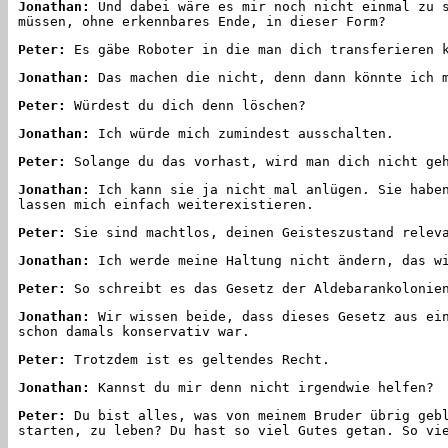
Jonathan:
Und dabei wäre es mir noch nicht einmal zu s
müssen, ohne erkennbares Ende, in dieser Form?
Peter:
Es gäbe Roboter in die man dich transferieren 
Jonathan:
Das machen die nicht, denn dann könnte ich m
Peter:
Würdest du dich denn löschen?
Jonathan:
Ich würde mich zumindest ausschalten.
Peter:
Solange du das vorhast, wird man dich nicht ge
Jonathan:
Ich kann sie ja nicht mal anlügen. Sie haben
lassen mich einfach weiterexistieren.
Peter:
Sie sind machtlos, deinen Geisteszustand releva
Jonathan:
Ich werde meine Haltung nicht ändern, das wi
Peter:
So schreibt es das Gesetz der Aldebarankolonie
Jonathan:
Wir wissen beide, dass dieses Gesetz aus ein
schon damals konservativ war.
Peter:
Trotzdem ist es geltendes Recht.
Jonathan:
Kannst du mir denn nicht irgendwie helfen?
Peter:
Du bist alles, was von meinem Bruder übrig gebl
starten, zu leben? Du hast so viel Gutes getan. So vi