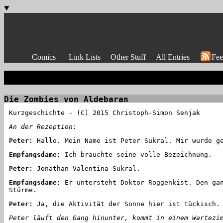
Comics
Link Lists
Other Stuff
All Entries
Fee
Die Zombies von Aldebaran
Kurzgeschichte - (C) 2015 Christoph-Simon Senjak
An der Rezeption:
Peter:
Hallo. Mein Name ist Peter Sukral. Mir wurde ge
Empfangsdame:
Ich bräuchte seine volle Bezeichnung.
Peter:
Jonathan Valentina Sukral.
Empfangsdame:
Er untersteht Doktor Roggenkist. Den gan
Stürme.
Peter:
Ja, die Aktivität der Sonne hier ist tückisch. 
Peter läuft den Gang hinunter, kommt in einem Wartezi