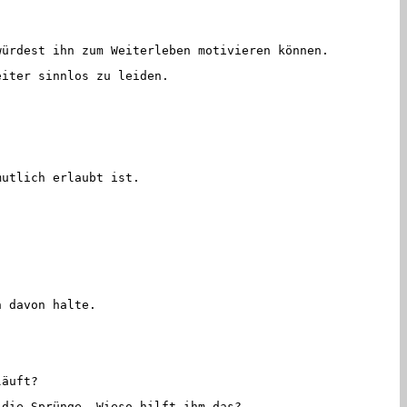
ürdest ihn zum Weiterleben motivieren können.
eiter sinnlos zu leiden.
mutlich erlaubt ist.
h davon halte.
läuft?
die Sprünge. Wieso hilft ihm das?